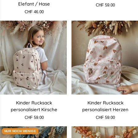
Thermo-
personalisiert
Elefant / Hase
CHF 59.00
Trinkflasche
Dino
CHF 46.00
Bestie
Elefant
/
Hase
Kinder
Kinder
Kinder Rucksack
Kinder Rucksack
Rucksack
Rucksack
personalisiert Kirsche
personalisiert Herzen
personalisiert
personalisiert
CHF 59.00
CHF 59.00
Kirsche
Herzen
NUR NOCH WENIGE