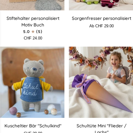
Stiftehalter
Sorgenfresser
Stiftehalter personalisiert
Sorgenfresser personalisiert
personalisiert
personalisiert
Motiv Buch
Ab CHF 29.00
Motiv
5.0
(5)
Buch
CHF 24.00
Kuscheltier
Schultüte
Kuscheltier Bär "Schulkind"
Schultüte Mini "Flieder /
Bär
Mini
Lachs"