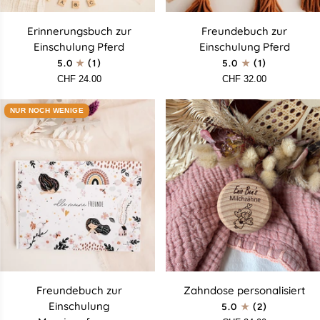
Erinnerungsbuch
Freundebuch
Erinnerungsbuch zur
Freundebuch zur
zur
zur
Einschulung Pferd
Einschulung Pferd
Einschulung
Einschulung
5.0
(1)
5.0
(1)
Pferd
Pferd
CHF 24.00
CHF 32.00
NUR NOCH WENIGE
Freundebuch
Zahndose
Freundebuch zur
Zahndose personalisiert
zur
personalisiert
Einschulung
5.0
(2)
Einschulung