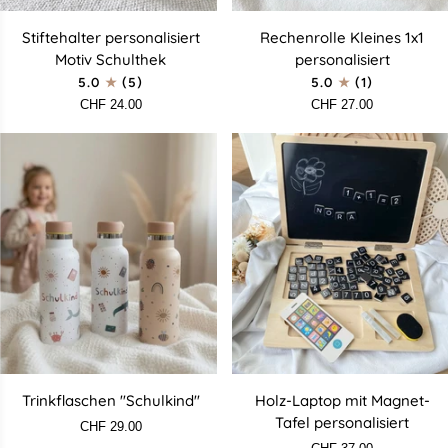
Stiftehalter
Rechenrolle
Stiftehalter personalisiert
Rechenrolle Kleines 1x1
personalisiert
Kleines
Motiv Schulthek
personalisiert
Motiv
1x1
5.0
(5)
5.0
(1)
Schulthek
personalisiert
CHF 24.00
CHF 27.00
Trinkflaschen
Holz-
Trinkflaschen "Schulkind"
Holz-Laptop mit Magnet-
"Schulkind"
Laptop
Tafel personalisiert
CHF 29.00
mit