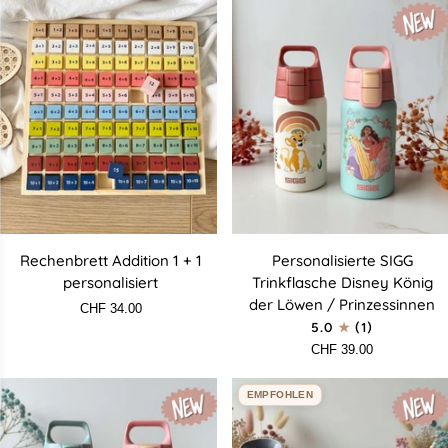
Rechenbrett
Personalisierte
Rechenbrett Addition 1 + 1
Personalisierte SIGG
Addition
SIGG
personalisiert
Trinkflasche Disney König
1
Trinkflasche
der Löwen / Prinzessinnen
CHF 34.00
+
Disney
5.0
(1)
1
König
CHF 39.00
personalisiert
der
Löwen
EMPFOHLEN
/
Prinzessinnen