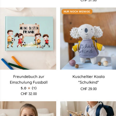
CHF 37.00
Magnet-
Tafel
NUR NOCH WENIGE
personalisiert
Freundebuch
Kuscheltier
Freundebuch zur
Kuscheltier Koala
zur
Koala
Einschulung Fussball
"Schulkind"
Einschulung
"Schulkind"
5.0
(1)
CHF 29.00
Fussball
CHF 32.00