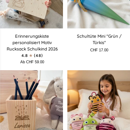
Erinnerungskiste
Schultüte
Erinnerungskiste
Schultüte Mini "Grün /
personalisiert
Mini
personalisiert Motiv
Türkis"
Motiv
"Grün
Rucksack Schulkind 2026
CHF 17.00
Rucksack
/
4.8
(48)
Schulkind
Türkis"
Ab CHF 59.00
2026