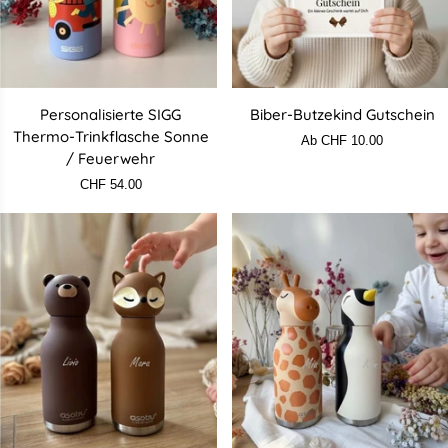
Personalisierte
Biber-
Personalisierte SIGG
Biber-Butzekind Gutschein
SIGG
Butzekind
Thermo-Trinkflasche Sonne
Ab CHF 10.00
Thermo-
Gutschein
/ Feuerwehr
Trinkflasche
CHF 54.00
Sonne
/
Feuerwehr