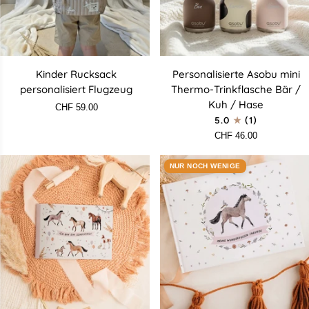
Kinder
Personalisierte
Kinder Rucksack
Personalisierte Asobu mini
Rucksack
Asobu
personalisiert Flugzeug
Thermo-Trinkflasche Bär /
personalisiert
mini
Kuh / Hase
CHF 59.00
Flugzeug
Thermo-
5.0
(1)
Trinkflasche
CHF 46.00
Bär
/
NUR NOCH WENIGE
Kuh
/
Hase