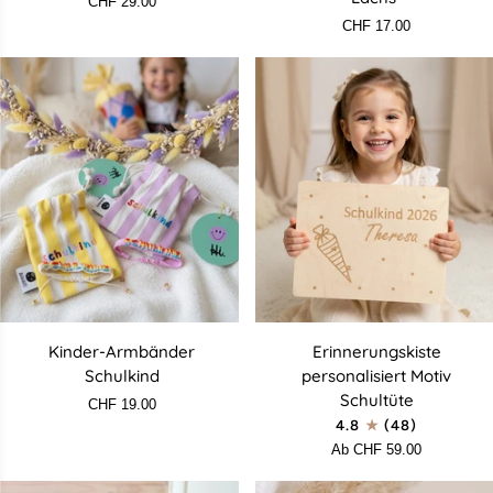
CHF 29.00
"Schulkind"
"Flieder
CHF 17.00
/
Lachs"
Kinder-
Erinnerungskiste
Kinder-Armbänder
Erinnerungskiste
Armbänder
personalisiert
Schulkind
personalisiert Motiv
Schulkind
Motiv
Schultüte
CHF 19.00
Schultüte
4.8
(48)
Ab CHF 59.00