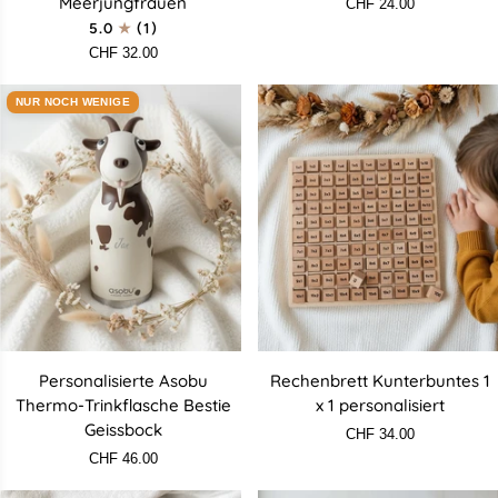
Meerjungfrauen
CHF 24.00
Meerjungfrauen
5.0
(1)
CHF 32.00
NUR NOCH WENIGE
Personalisierte
Rechenbrett
Personalisierte Asobu
Rechenbrett Kunterbuntes 1
Asobu
Kunterbuntes
Thermo-Trinkflasche Bestie
x 1 personalisiert
Thermo-
1
Geissbock
CHF 34.00
Trinkflasche
x
CHF 46.00
Bestie
1
Geissbock
personalisiert