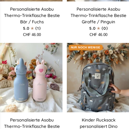
Personalisierte
Personalisierte
Personalisierte Asobu
Personalisierte Asobu
Asobu
Asobu
Thermo-Trinkflasche Bestie
Thermo-Trinkflasche Bestie
Thermo-
Thermo-
Bär / Fuchs
Giraffe / Pinguin
Trinkflasche
Trinkflasche
5.0
(1)
5.0
(0)
Bestie
Bestie
CHF 46.00
CHF 46.00
Bär
Giraffe
/
/
NUR NOCH WENIGE
Fuchs
Pinguin
Personalisierte
Kinder
Personalisierte Asobu
Kinder Rucksack
Asobu
Rucksack
Thermo-Trinkflasche Bestie
personalisiert Dino