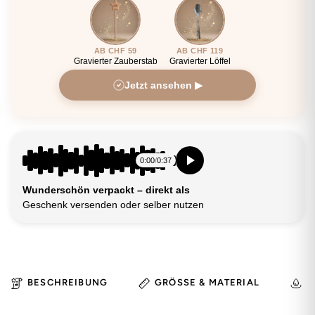
AB CHF 59
AB CHF 119
Gravierter Zauberstab
Gravierter Löffel
Jetzt ansehen ▶
0:00
/
0:37
Wunderschön verpackt – direkt als
Geschenk versenden oder selber nutzen
BESCHREIBUNG
GRÖSSE & MATERIAL
H