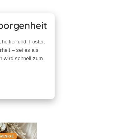
borgenheit
heltier und Tröster.
heit – sei es als
h wird schnell zum
WENIGE