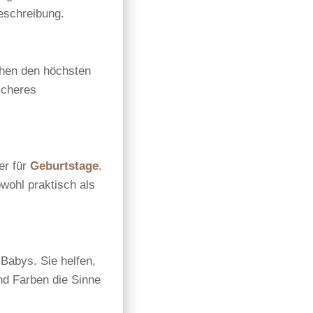
beschreibung.
chen den höchsten
icheres
er für
Geburtstage
.
owohl praktisch als
Babys. Sie helfen,
nd Farben die Sinne