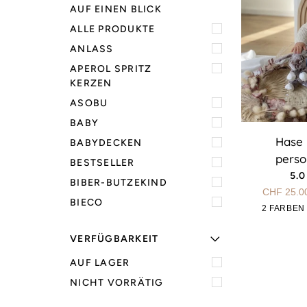
AUF EINEN BLICK
ALLE PRODUKTE
ANLASS
APEROL SPRITZ
KERZEN
ASOBU
BABY
Hase
Hase 
BABYDECKEN
Herbert
perso
BESTSELLER
personalisier
5.0
BIBER-BUTZEKIND
CHF 25.0
BIECO
G
2 FARBEN
VERFÜGBARKEIT
AUF LAGER
NICHT VORRÄTIG