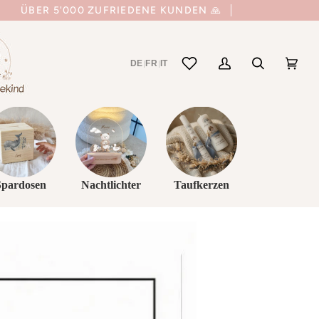
ÜBER 5'000 ZUFRIEDENE KUNDEN 🙏
DE
FR
IT
|
|
Mein
Suchen
Einka
(0)
Account
Spardosen
Nachtlichter
Taufkerzen