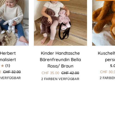
Kinder
Kuschelhas
Herbert
Kinder Handtasche
Kuschel
Handtasche
Klopfer
nalisiert
Bärenfreundin Bella
perso
t
Bärenfreundin
personalisie
Rosa/ Braun
(1)
5.
Bella
0
CHF 32.00
CHF 30.
CHF 35.00
CHF 42.00
Rosa/
rau
Weiss
 VERFÜGBAR
2 FARBE
Rosa
Braun
2 FARBEN VERFÜGBAR
Braun