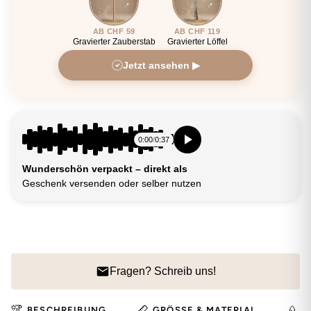
AB CHF 59
AB CHF 119
Gravierter Zauberstab
Gravierter Löffel
Jetzt ansehen ▶
0:00
/
0:37
Wunderschön verpackt – direkt als
Geschenk versenden oder selber nutzen
Fragen? Schreib uns!
BESCHREIBUNG
GRÖSSE & MATERIAL
H