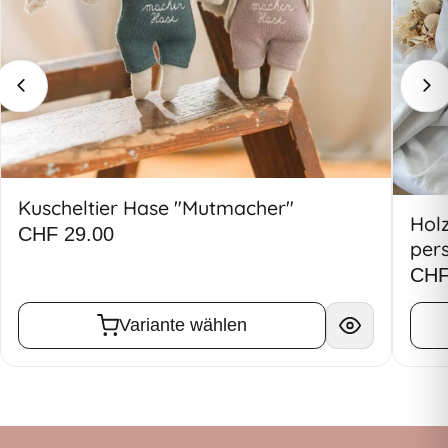
Kuscheltier Hase "Mutmacher"
Hol
CHF 29.00
pers
CHF
Variante wählen