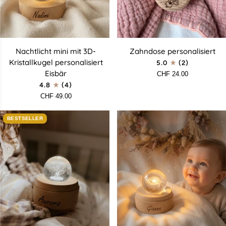
Nachtlicht
Zahndose
Nachtlicht mini mit 3D-
Zahndose personalisiert
mini
personalisiert
Kristallkugel personalisiert
5.0
(2)
mit
Eisbär
CHF 24.00
3D-
4.8
(4)
Kristallkugel
CHF 49.00
personalisiert
Eisbär
BESTSELLER