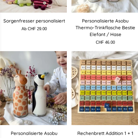
Sorgenfresser
Personalisierte
Sorgenfresser personalisiert
Personalisierte Asobu
personalisiert
Asobu
Thermo-Trinkflasche Bestie
Ab CHF 29.00
Thermo-
Elefant / Hase
Trinkflasche
CHF 46.00
Bestie
Elefant
/
Hase
Personalisierte
Rechenbrett
Personalisierte Asobu
Rechenbrett Addition 1 + 1
Asobu
Addition