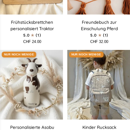
Frühstücksbrettchen
Freundebuch
Frühstücksbrettchen
Freundebuch zur
personalisiert
zur
personalisiert Traktor
Einschulung Pferd
Traktor
Einschulung
5.0
(1)
5.0
(1)
Pferd
CHF 24.00
CHF 32.00
NUR NOCH WENIGE
NUR NOCH WENIGE
Personalisierte
Kinder
Personalisierte Asobu
Kinder Rucksack