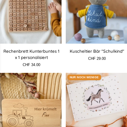
Rechenbrett
Kuscheltier
Rechenbrett Kunterbuntes 1
Kuscheltier Bär "Schulkind"
Kunterbuntes
Bär
x 1 personalisiert
CHF 29.00
1
"Schulkind"
CHF 34.00
x
1
NUR NOCH WENIGE
personalisiert