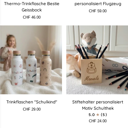
Asobu
Rucksack
Thermo-Trinkflasche Bestie
personalisiert Flugzeug
Thermo-
personalisiert
Geissbock
CHF 59.00
Trinkflasche
Flugzeug
CHF 46.00
Bestie
Geissbock
Trinkflaschen
Stiftehalter
Trinkflaschen "Schulkind"
Stiftehalter personalisiert
"Schulkind"
personalisiert
Motiv Schulthek
CHF 29.00
Motiv
5.0
(5)
Schulthek
CHF 24.00