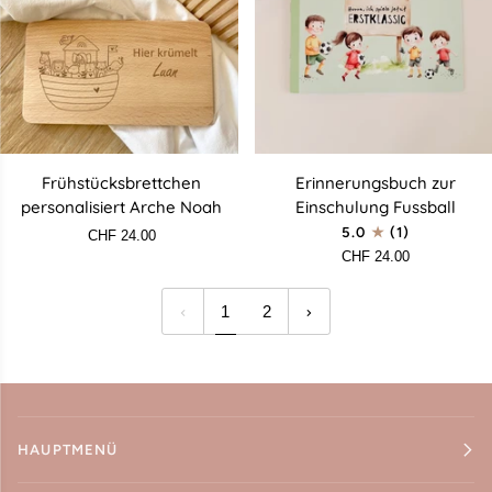
Frühstücksbrettchen
Erinnerungsbuch
Frühstücksbrettchen
Erinnerungsbuch zur
personalisiert
zur
personalisiert Arche Noah
Einschulung Fussball
Arche
Einschulung
5.0
(1)
CHF 24.00
Noah
Fussball
CHF 24.00
1
2
HAUPTMENÜ