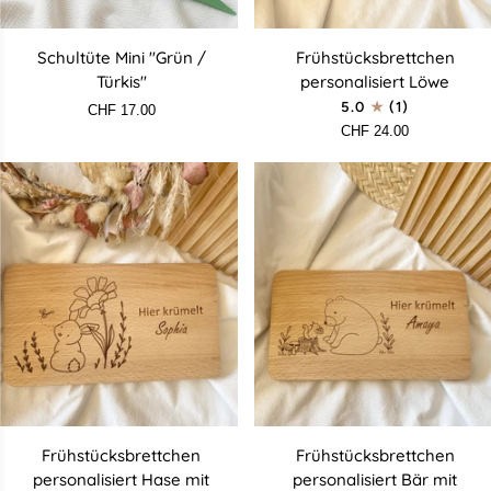
Schultüte
Frühstücksbrettchen
Schultüte Mini "Grün /
Frühstücksbrettchen
Mini
personalisiert
Türkis"
personalisiert Löwe
"Grün
Löwe
5.0
(1)
CHF 17.00
/
CHF 24.00
Türkis"
Frühstücksbrettchen
Frühstücksbrettchen
Frühstücksbrettchen
Frühstücksbrettchen
personalisiert
personalisiert
personalisiert Hase mit
personalisiert Bär mit