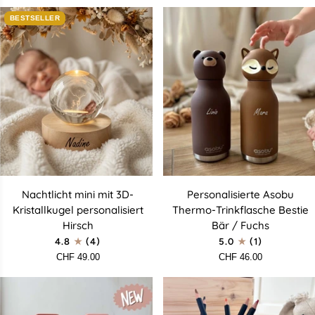
Katze
BESTSELLER
Nachtlicht
Personalisierte
Nachtlicht mini mit 3D-
Personalisierte Asobu
mini
Asobu
Kristallkugel personalisiert
Thermo-Trinkflasche Bestie
mit
Thermo-
Hirsch
Bär / Fuchs
3D-
Trinkflasche
4.8
(4)
5.0
(1)
Kristallkugel
Bestie
CHF 49.00
CHF 46.00
personalisiert
Bär
Hirsch
/
Fuchs