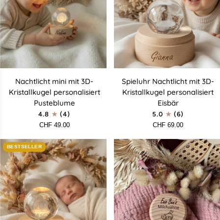
Nachtlicht
Spieluhr
Nachtlicht mini mit 3D-
Spieluhr Nachtlicht mit 3D-
mini
Nachtlicht
Kristallkugel personalisiert
Kristallkugel personalisiert
mit
mit
Pusteblume
Eisbär
3D-
3D-
4.8
(4)
5.0
(6)
Kristallkugel
Kristallkugel
CHF 49.00
CHF 69.00
personalisiert
personalisiert
Pusteblume
Eisbär
BESTSELLER