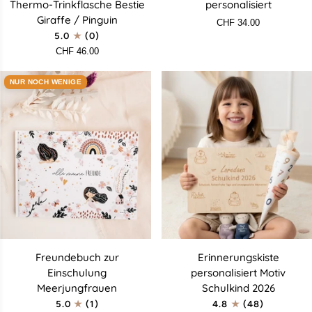
Thermo-Trinkflasche Bestie
personalisiert
Thermo-
1
Giraffe / Pinguin
CHF 34.00
Trinkflasche
+
5.0
(0)
Bestie
1
CHF 46.00
Giraffe
personalisiert
/
NUR NOCH WENIGE
Pinguin
Freundebuch
Erinnerungskiste
Freundebuch zur
Erinnerungskiste
zur
personalisiert
Einschulung
personalisiert Motiv
Einschulung
Motiv
Meerjungfrauen
Schulkind 2026
Meerjungfrauen
Schulkind
5.0
(1)
4.8
(48)