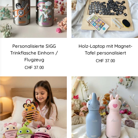
Personalisierte
Holz-
Personalisierte SIGG
Holz-Laptop mit Magnet-
SIGG
Laptop
Trinkflasche Einhorn /
Tafel personalisiert
Trinkflasche
mit
Flugzeug
CHF 37.00
Einhorn
Magnet-
CHF 37.00
/
Tafel
Flugzeug
personalisiert