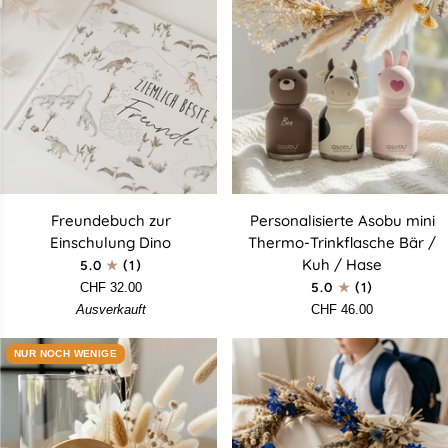
Freundebuch
Personalisierte
Freundebuch zur
Personalisierte Asobu mini
zur
Asobu
Einschulung Dino
Thermo-Trinkflasche Bär /
Einschulung
mini
Kuh / Hase
5.0
(1)
Dino
Thermo-
CHF 32.00
5.0
(1)
Trinkflasche
Ausverkauft
CHF 46.00
Bär
/
NUR NOCH WENIGE
Kuh
/
Hase