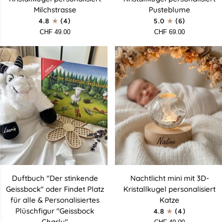
mit
mit
Milchstrasse
Pusteblume
3D-
3D-
4.8
(4)
5.0
(6)
Kristallkugel
Kristallkugel
CHF 49.00
CHF 69.00
personalisiert
personalisiert
Milchstrasse
Pusteblume
Duftbuch
Nachtlicht
Duftbuch "Der stinkende
Nachtlicht mini mit 3D-
"Der
mini
Geissbock" oder Findet Platz
Kristallkugel personalisiert
stinkende
mit
für alle & Personalisiertes
Katze
Geissbock"
3D-
Plüschfigur "Geissbock
4.8
(4)
oder
Kristallkugel
Charly"