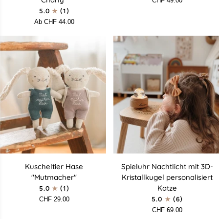
CHF 49.00
Findet
personalisiert
5.0
(1)
Platz
Katze
Ab CHF 44.00
für
alle
&
Personalisiertes
Plüschfigur
"Geissbock
Charly"
Kuscheltier
Spieluhr
Kuscheltier Hase
Spieluhr Nachtlicht mit 3D-
Hase
Nachtlicht
"Mutmacher"
Kristallkugel personalisiert
"Mutmacher"
mit
Katze
5.0
(1)
3D-
CHF 29.00
5.0
(6)
Kristallkugel
CHF 69.00
personalisiert