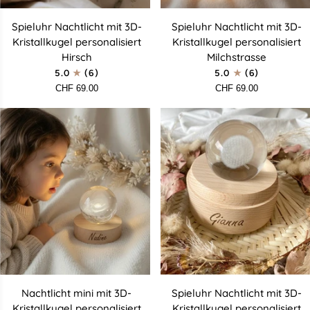
Spieluhr
Spieluhr
Spieluhr Nachtlicht mit 3D-
Spieluhr Nachtlicht mit 3D-
Nachtlicht
Nachtlicht
Kristallkugel personalisiert
Kristallkugel personalisiert
mit
mit
Hirsch
Milchstrasse
3D-
3D-
5.0
(6)
5.0
(6)
Kristallkugel
Kristallkugel
CHF 69.00
CHF 69.00
personalisiert
personalisiert
Hirsch
Milchstrasse
Nachtlicht
Spieluhr
Nachtlicht mini mit 3D-
Spieluhr Nachtlicht mit 3D-
mini
Nachtlicht
Kristallkugel personalisiert
Kristallkugel personalisiert