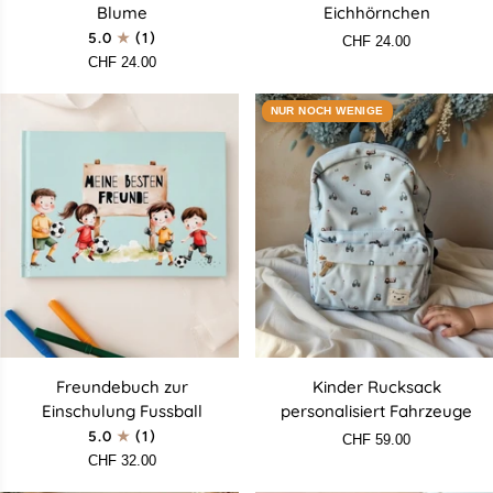
Hase
Bär
Blume
Eichhörnchen
mit
mit
5.0
(1)
CHF 24.00
Blume
Eichhörnchen
CHF 24.00
NUR NOCH WENIGE
Freundebuch
Kinder
Freundebuch zur
Kinder Rucksack
zur
Rucksack
Einschulung Fussball
personalisiert Fahrzeuge
Einschulung
personalisiert
5.0
(1)
CHF 59.00
Fussball
Fahrzeuge
CHF 32.00