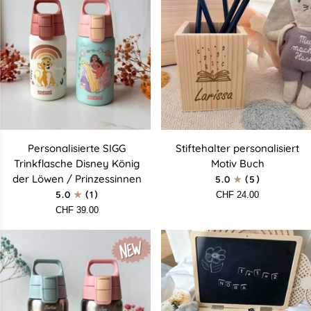
Personalisierte
Stiftehalter
Personalisierte SIGG
Stiftehalter personalisiert
SIGG
personalisiert
Trinkflasche Disney König
Motiv Buch
Trinkflasche
Motiv
der Löwen / Prinzessinnen
5.0
(5)
Disney
Buch
5.0
(1)
CHF 24.00
König
CHF 39.00
der
Löwen
/
Prinzessinnen