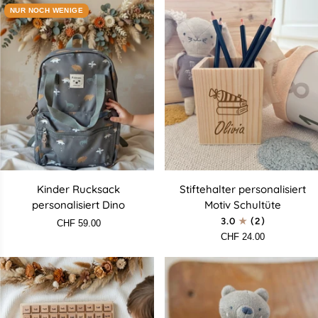
NUR NOCH WENIGE
Kinder
Stiftehalter
Kinder Rucksack
Stiftehalter personalisiert
Rucksack
personalisiert
personalisiert Dino
Motiv Schultüte
personalisiert
Motiv
3.0
(2)
CHF 59.00
Dino
Schultüte
CHF 24.00