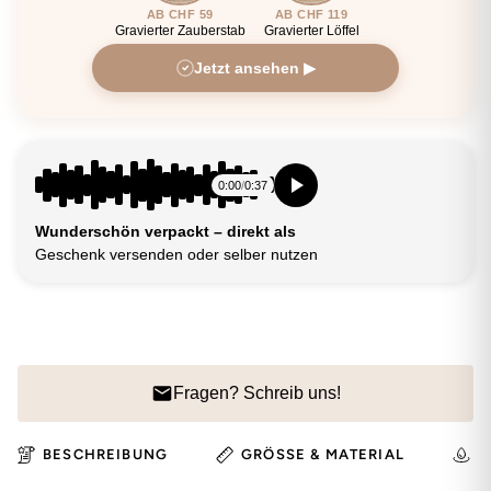
AB CHF 59
AB CHF 119
Gravierter Zauberstab
Gravierter Löffel
Jetzt ansehen ▶
0:00
/
0:37
Wunderschön verpackt – direkt als
Geschenk versenden oder selber nutzen
Fragen? Schreib uns!
BESCHREIBUNG
GRÖSSE & MATERIAL
H