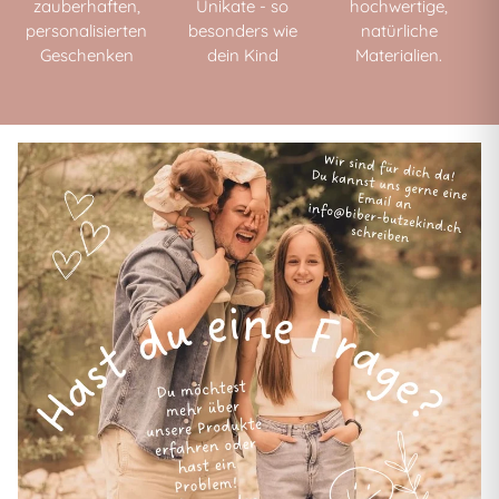
zauberhaften,
Unikate - so
hochwertige,
personalisierten
besonders wie
natürliche
Geschenken
dein Kind
Materialien.