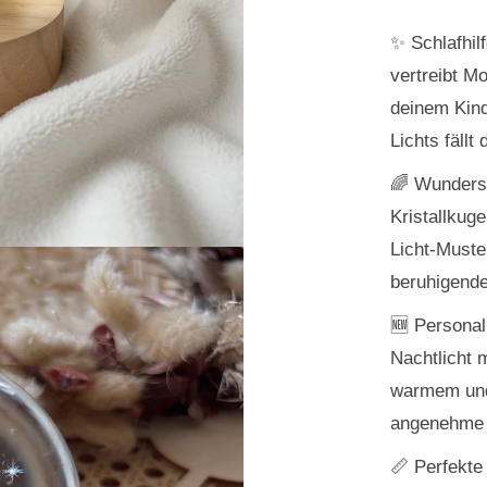
✨
Schlafhilf
vertreibt M
deinem Kind
Lichts fällt
🌈
Wundersc
Kristallkuge
Licht-Muste
beruhigende
🆕
Personal
Nachtlicht 
warmem und 
angenehme 
📏
Perfekte