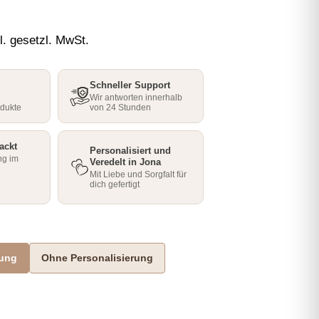
l. gesetzl. MwSt.
Schneller Support
Wir antworten innerhalb
odukte
von 24 Stunden
ackt
Personalisiert und
ng im
Veredelt in Jona
Mit Liebe und Sorgfalt für
e
dich gefertigt
rung
Ohne Personalisierung