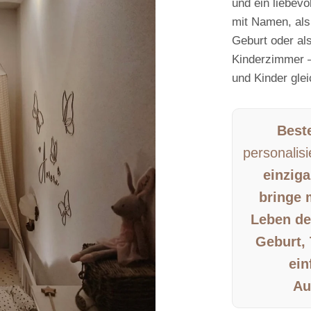
und ein liebev
mit Namen
, al
Geburt oder als
Kinderzimmer –
und Kinder gle
Beste
personalisi
einziga
bringe 
Leben de
Geburt, 
ein
Au