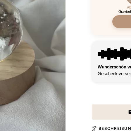
AB
Gravier
Wunderschön ver
Geschenk versen
BESCHREIBU