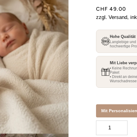
□
□
CHF 49.00
zzgl. Versand, ink
Hohe Qualität
Langlebige und
hochwertige Pr
Mit Liebe verp
• Keine Rechnu
Paket
• Direkt an dein
Wunschadresse
Mit Personalisie