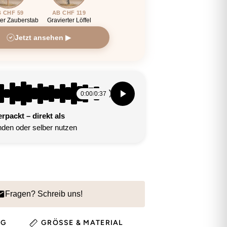
 CHF 59
AB CHF 119
ter Zauberstab
Gravierter Löffel
Jetzt ansehen ▶
0:00
/
0:37
packt – direkt als
den oder selber nutzen
Fragen? Schreib uns!
NG
GRÖSSE & MATERIAL
HINWEIS