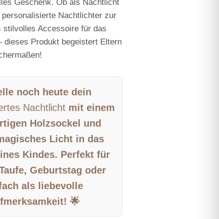
olles Geschenk. Ob als
Nachtlicht
s
personalisierte Nachtlichter
zur
 stilvolles Accessoire für das
 dieses Produkt begeistert Eltern
ichermaßen!
lle noch heute dein
ertes Nachtlicht
mit einem
rtigen Holzsockel und
magisches Licht in das
ines Kindes. Perfekt für
Taufe, Geburtstag oder
fach als liebevolle
fmerksamkeit! 🌟