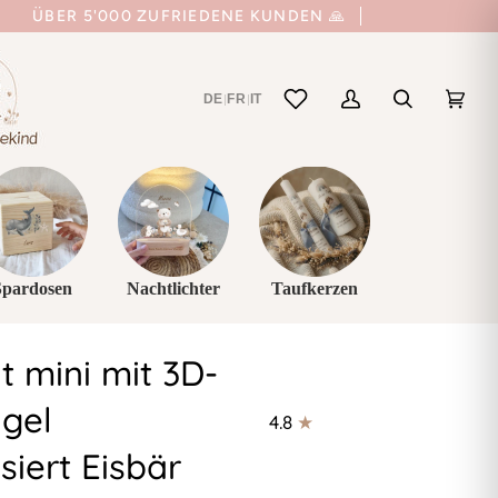
ÜBER 5'000 ZUFRIEDENE KUNDEN 🙏
DE
FR
IT
|
|
Mein
Suchen
Einka
(0)
Account
Spardosen
Nachtlichter
Taufkerzen
t mini mit 3D-
ugel
4.8
siert Eisbär