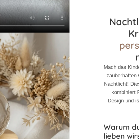
Nachtl
Kr
pers
Mach das Kind
zauberhaften
Nachtlicht
! Di
kombiniert 
Design und is
Warum du
lieben wirs