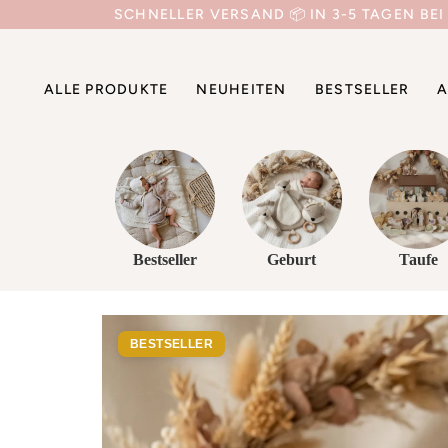
Direkt
SCHNELLER VERSAND 📦 IN 3-5 TAGEN BEI
zum
Inhalt
ALLE PRODUKTE
NEUHEITEN
BESTSELLER
A
Bestseller
Geburt
Taufe
BESTSELLER