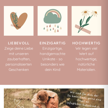
LIEBEVOLL
EINZIGARTIG
HOCHWERTIG
Zeige deine Liebe
Einzigartige,
Wir legen viel
mit unseren
handgemachte
Wert auf
zauberhaften,
Unikate - so
hochwertige,
personalisierten
besonders wie
natürliche
Geschenken
dein Kind
Materialien.