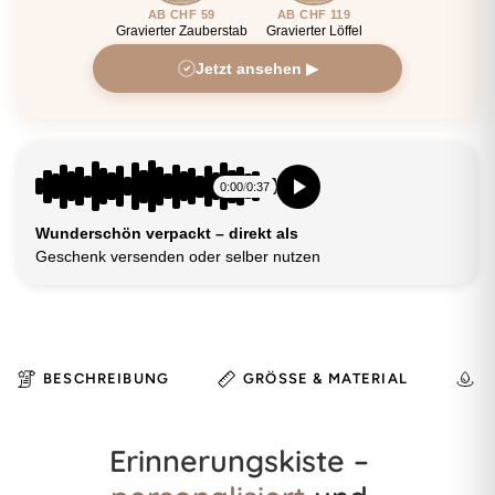
AB CHF 59
AB CHF 119
Gravierter Zauberstab
Gravierter Löffel
Jetzt ansehen ▶
0:00
/
0:37
Wunderschön verpackt – direkt als
Geschenk versenden oder selber nutzen
BESCHREIBUNG
GRÖSSE & MATERIAL
H
Erinnerungskiste –