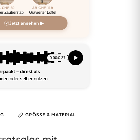
 CHF 59
AB CHF 119
ter Zauberstab
Gravierter Löffel
Jetzt ansehen ▶
0:00
/
0:37
packt – direkt als
den oder selber nutzen
NG
GRÖSSE & MATERIAL
HINWEIS
ratsglas mit