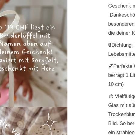
Geschenk m
Dankeschön 
besonderen
die deiner K
🔒Dichtung:
Lebebsmitte
💕Perfekte
berrägt 1 L
10 cm)
🎨 Vielfälti
Glas mit sü
Trockenblu
Bild. So ber
ein strahle