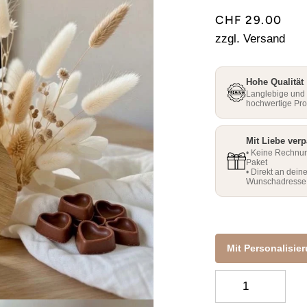
□
□
CHF 29.00
zzgl. Versand
Hohe Qualität
Langlebige und
hochwertige Pr
Mit Liebe verp
• Keine Rechnu
Paket
• Direkt an dein
Wunschadresse
Mit Personalisie