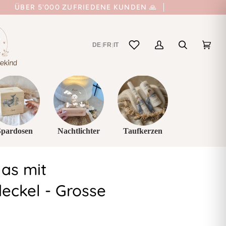
ÜBER 5'000 ZUFRIEDENE KUNDEN 🙏
DE
FR
IT
|
|
Mein
Suchen
Einka
(0)
Account
Spardosen
Nachtlichter
Taufkerzen
las mit
ckel - Grosse