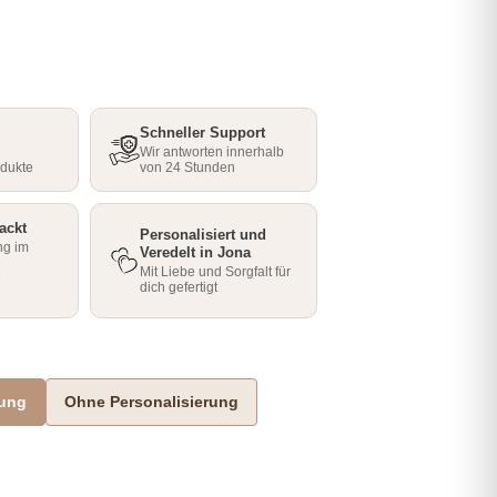
Schneller Support
Wir antworten innerhalb
odukte
von 24 Stunden
ackt
Personalisiert und
ng im
Veredelt in Jona
Mit Liebe und Sorgfalt für
e
dich gefertigt
rung
Ohne Personalisierung