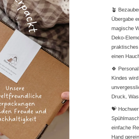
🪴 Bezaube
Übergabe en
magische Wi
Deko-Elemen
praktisches
einen Hauch
🍀 Personal
Kindes wird
unvergessli
Druck, Wass
💝 Hochwert
Spühlmaschi
einfache Re
Hand gerein