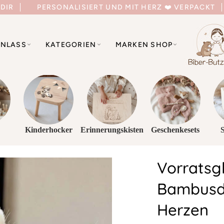
 DIR
PERSONALISIERT UND MIT HERZ ❤️ VERPACKT
NLASS
KATEGORIEN
MARKEN SHOP
Kinderhocker
Erinnerungskisten
Geschenkesets
Vorratsg
Bambusde
Herzen