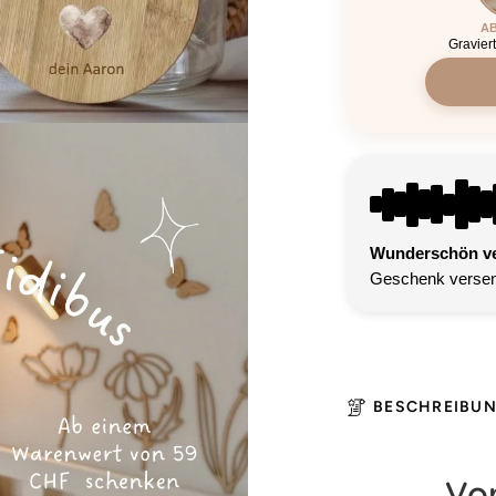
AB
Gravier
Wunderschön ver
Geschenk versen
BESCHREIBU
Vor