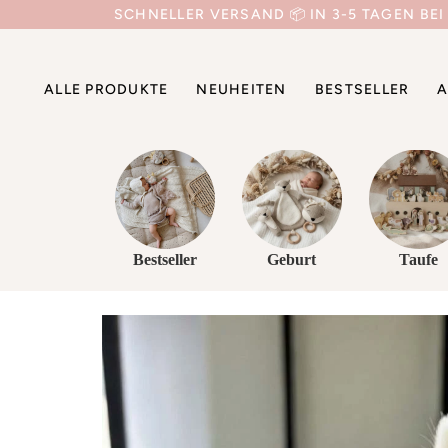
Direkt
SCHNELLER VERSAND 📦 IN 3-5 TAGEN BEI
zum
Inhalt
ALLE PRODUKTE
NEUHEITEN
BESTSELLER
A
Bestseller
Geburt
Taufe