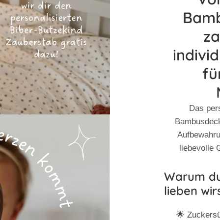
Bamb
za
indivi
fü
Das pers
Bambusdeckel
Aufbewahru
liebevolle
Warum du 
lieben wirs
🌟 Zuckersü