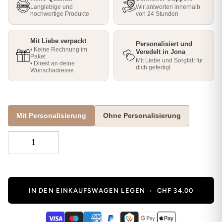
Langlebige und
Wir antworten innerhalb
hochwertige Produkte
von 24 Stunden
Mit Liebe verpackt
Personalisiert und
• Keine Rechnung im
Veredelt in Jona
Paket
Mit Liebe und Sorgfalt für
• Direkt an deine
dich gefertigt
Wunschadresse
Mit Personalisierung
Ohne Personalisierung
IN DEN EINKAUFSWAGEN LEGEN
•
CHF 34.00