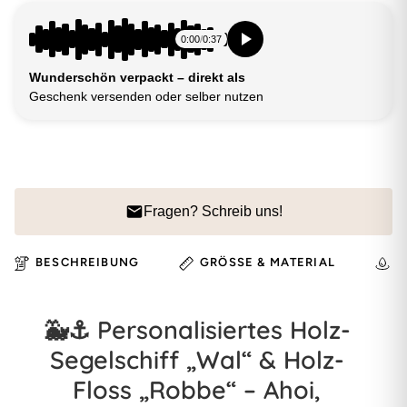
0:00
/
0:37
Wunderschön verpackt – direkt als
Geschenk versenden oder selber nutzen
Fragen? Schreib uns!
BESCHREIBUNG
GRÖSSE & MATERIAL
H
🐳⚓ Personalisiertes Holz-
Segelschiff „Wal“ & Holz-
Floss „Robbe“ – Ahoi,