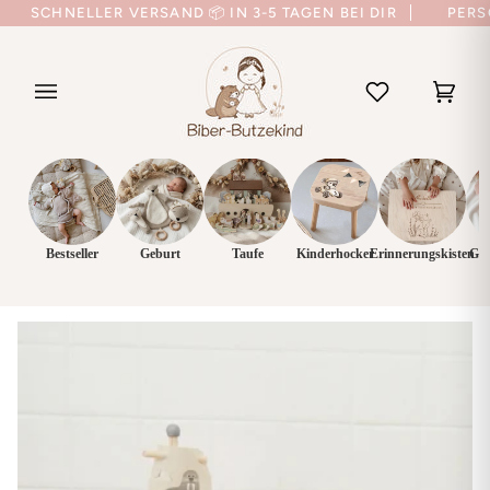
Direkt
SCHNELLER VERSAND 📦 IN 3-5 TAGEN BEI DIR
PERS
zum
Inhalt
Eink
(0)
Bestseller
Geburt
Taufe
Kinderhocker
Erinnerungskisten
Ges