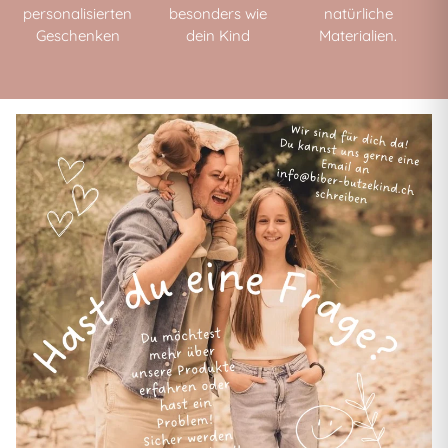
personalisierten
besonders wie
natürliche
Geschenken
dein Kind
Materialien.