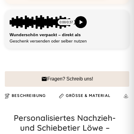
0:00
/
0:37
Wunderschön verpackt – direkt als
Geschenk versenden oder selber nutzen
Fragen? Schreib uns!
BESCHREIBUNG
GRÖSSE & MATERIAL
H
Personalisiertes Nachzieh-
und Schiebetier Löwe –