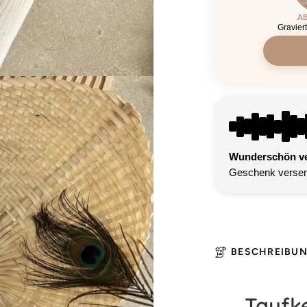
AB
Gravier
Wunderschön ver
Geschenk versen
BESCHREIBU
Taufk