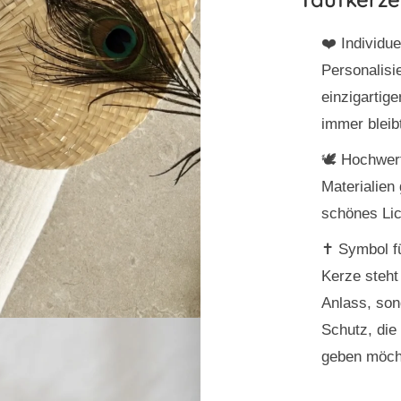
❤️
Individue
Personalisi
einzigartig
immer bleib
🕊️
Hochwert
Materialien 
schönes Lic
✝️
Symbol f
Kerze steht
Anlass, son
Schutz, die
geben möch