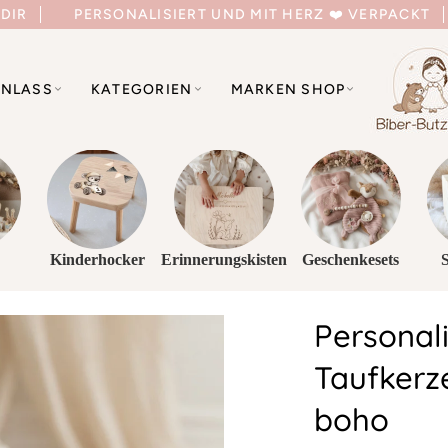
 DIR
PERSONALISIERT UND MIT HERZ ❤️ VERPACKT
NLASS
KATEGORIEN
MARKEN SHOP
Kinderhocker
Erinnerungskisten
Geschenkesets
Personali
Taufker
boho