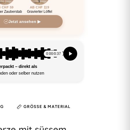
 CHF 59
AB CHF 119
ter Zauberstab
Gravierter Löffel
Jetzt ansehen ▶
0:00
/
0:37
packt – direkt als
den oder selber nutzen
NG
GRÖSSE & MATERIAL
HINWEIS
erze mit süssem