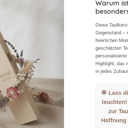
Warum ist
besonder
Diese Taufkerze
Gegenstand – s
feierlichen Mo
geschätzten Tei
personalisierte
Highlight, das 
in jedes Zuhau
🌟 Lass d
leuchten!
zur Tau
Hoffnung 