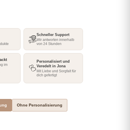
Schneller Support
Wir antworten innerhalb
odukte
von 24 Stunden
ackt
Personalisiert und
ng im
Veredelt in Jona
Mit Liebe und Sorgfalt für
e
dich gefertigt
rung
Ohne Personalisierung