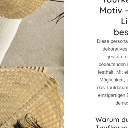
Motiv 
L
be
Diese
personal
dekoratives
gestaltet
bedeutenden 
festhält! Mit
Möglichkeit,
das Taufdatum
einzigartigen 
deine
Warum du 
Taufkerze 