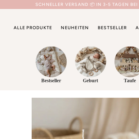
Direkt
SCHNELLER VERSAND 📦 IN 3-5 TAGEN BEI
zum
Inhalt
ALLE PRODUKTE
NEUHEITEN
BESTSELLER
A
Bestseller
Geburt
Taufe