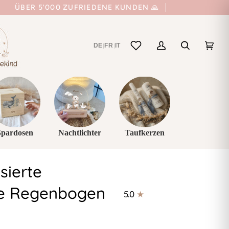
ÜBER 5'000 ZUFRIEDENE KUNDEN 🙏
DE
FR
IT
|
|
Mein
Suchen
Einka
(0)
Account
Spardosen
Nachtlichter
Taufkerzen
sierte
ze Regenbogen
5.0