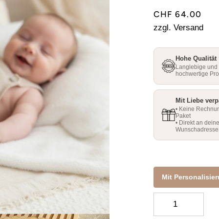
□
□
CHF 64.00
zzgl. Versand
Hohe Qualität
Langlebige und
hochwertige Pr
Mit Liebe verp
• Keine Rechnu
Paket
• Direkt an dein
Wunschadresse
Mit Personalisie