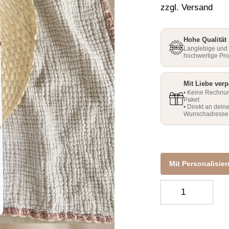
□
□
zzgl. Versand
Hohe Qualität
Langlebige und
hochwertige Pr
Mit Liebe verp
• Keine Rechnu
Paket
• Direkt an dein
Wunschadresse
Mit Personalisie