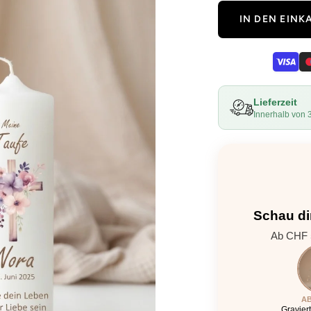
IN DEN EIN
Lieferzeit
Innerhalb von 
Schau di
Ab CHF 5
AB
Gravier