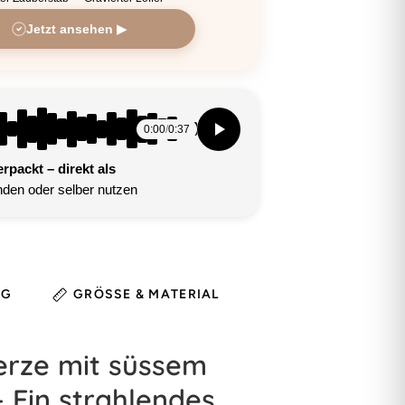
Jetzt ansehen ▶
0:00
/
0:37
packt – direkt als
den oder selber nutzen
NG
GRÖSSE & MATERIAL
HINWEIS
erze mit süssem
– Ein strahlendes