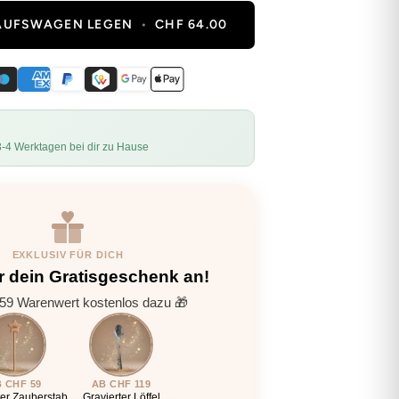
KAUFSWAGEN LEGEN
•
CHF 64.00
3-4 Werktagen bei dir zu Hause
EXKLUSIV FÜR DICH
r dein Gratisgeschenk an!
9 Warenwert kostenlos dazu 🎁
 CHF 59
AB CHF 119
ter Zauberstab
Gravierter Löffel