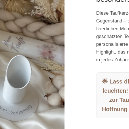
Diese Taufkerze
Gegenstand – s
feierlichen Mo
geschätzten Tei
personalisierte
Highlight, das 
in jedes Zuhau
🌟 Lass d
leuchten!
zur Tau
Hoffnung 