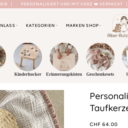
 DIR
PERSONALISIERT UND MIT HERZ ❤️ VERPACKT
NLASS
KATEGORIEN
MARKEN SHOP
Kinderhocker
Erinnerungskisten
Geschenkesets
Personali
Taufkerz
CHF 64.00