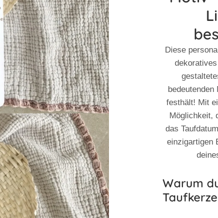
L
be
Diese
personal
dekoratives
gestaltet
bedeutenden 
festhält! Mit
Möglichkeit,
das Taufdatum
einzigartigen 
deine
Warum du 
Taufkerze 