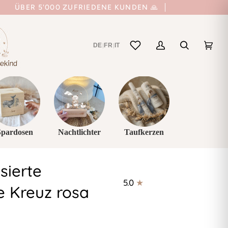
ÜBER 5'000 ZUFRIEDENE KUNDEN 🙏
DE
FR
IT
|
|
Mein
Suchen
Einka
(0)
Account
Spardosen
Nachtlichter
Taufkerzen
sierte
5.0
e Kreuz rosa