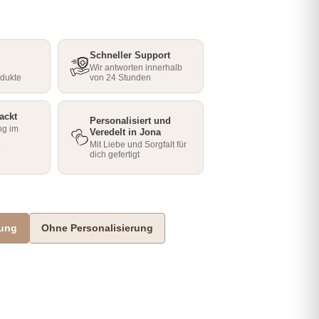
Schneller Support
Wir antworten innerhalb
odukte
von 24 Stunden
ackt
Personalisiert und
ng im
Veredelt in Jona
Mit Liebe und Sorgfalt für
e
dich gefertigt
rung
Ohne Personalisierung