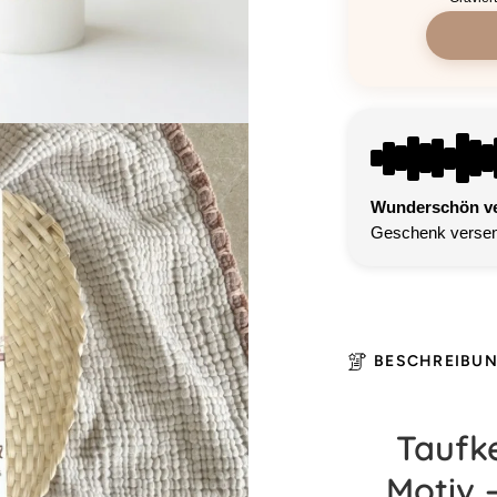
Wunderschön ver
Geschenk versen
BESCHREIBU
Taufk
Motiv 