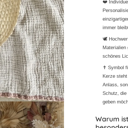
❤️
Individue
Personalisi
einzigartig
immer bleib
🕊️
Hochwert
Materialien 
schönes Lic
✝️
Symbol f
Kerze steht
Anlass, son
Schutz, die
geben möch
Warum ist
besonder