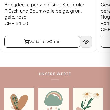
Babydecke personalisiert Sterntaler
Ges
Plüsch und Baumwolle beige, grün,
pers
gelb, rosa
Nugg
von 
CHF 54.00
CHF
Variante wählen
UNSERE WERTE