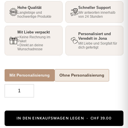
Hohe Qualität
Schneller Support
Langlebige und
Wir antworten innerhalb
hochwertige Produkte
von 24 Stunden
Mit Liebe verpackt
Personalisiert und
• Keine Rechnung im
Veredelt in Jona
Paket
Mit Liebe und Sorgfalt für
• Direkt an deine
dich gefertigt
Wunschadresse
Mit Personalisierung
Ohne Personalisierung
IN DEN EINKAUFSWAGEN LEGEN
•
CHF 39.00