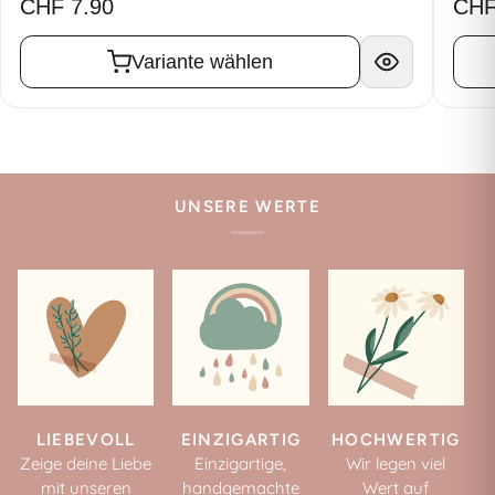
CHF 7.90
CHF
Variante wählen
UNSERE WERTE
LIEBEVOLL
EINZIGARTIG
HOCHWERTIG
Zeige deine Liebe
Einzigartige,
Wir legen viel
mit unseren
handgemachte
Wert auf