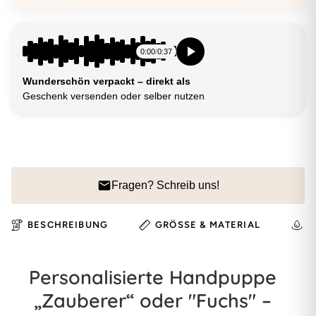
0:00
/
0:37
Wunderschön verpackt – direkt als
Geschenk versenden oder selber nutzen
Fragen? Schreib uns!
BESCHREIBUNG
GRÖSSE & MATERIAL
H
Personalisierte Handpuppe
„Zauberer“ oder "Fuchs" –