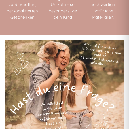
zauberhaften,
Unikate - so
hochwertige,
personalisierten
besonders wie
natürliche
Geschenken
dein Kind
Materialien.