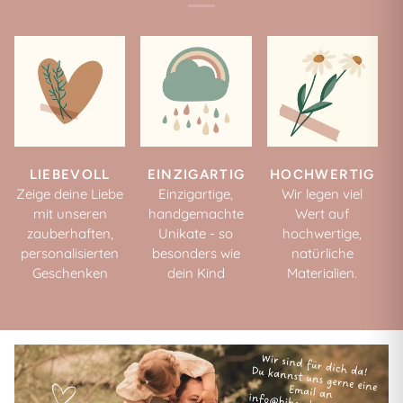
LIEBEVOLL
EINZIGARTIG
HOCHWERTIG
Zeige deine Liebe
Einzigartige,
Wir legen viel
mit unseren
handgemachte
Wert auf
zauberhaften,
Unikate - so
hochwertige,
personalisierten
besonders wie
natürliche
Geschenken
dein Kind
Materialien.