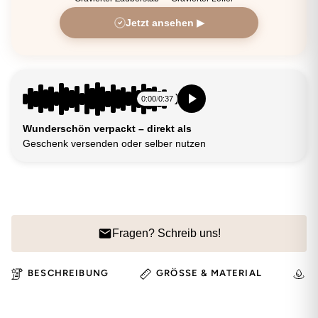
Jetzt ansehen ▶
0:00
/
0:37
Wunderschön verpackt – direkt als
Geschenk versenden oder selber nutzen
Fragen? Schreib uns!
BESCHREIBUNG
GRÖSSE & MATERIAL
H