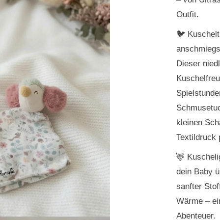
Outfit.
🐦 Kuschelt
anschmiegsa
Dieser niedl
Kuschelfreu
Spielstund
Schmusetuc
kleinen Sch
Textildruck 
🦌 Kuschel
dein Baby ü
sanfter Sto
Wärme – ein 
Abenteuer.