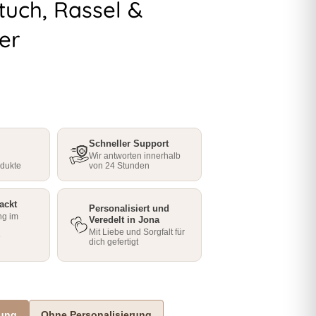
uch, Rassel &
er
Schneller Support
Wir antworten innerhalb
odukte
von 24 Stunden
ackt
Personalisiert und
ng im
Veredelt in Jona
Mit Liebe und Sorgfalt für
e
dich gefertigt
rung
Ohne Personalisierung