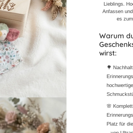
Lieblings. Ho
Anfassen und 
es zum
Warum du
Geschenks
wirst:
🌳 Nachhalt
Erinnerungs
hochwertige
Schmuckstü
🌸
Komplett
Erinnerungs
Platz für d
– von Ultra