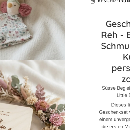
BESCHREIBU
Gesc
Reh - 
Schmus
K
pers
z
Süsse Beglei
Little
Dieses l
Geschenkset v
einem unverge
die ersten M