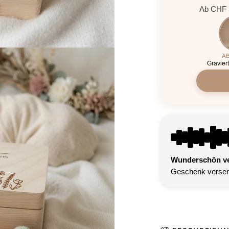
Ab CHF 5
AB
Gravier
Wunderschön ver
Geschenk versen