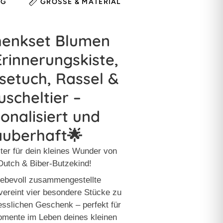
NG
GRÖSSE & MATERIAL
HINWEIS
henkset Blumen
Erinnerungskiste,
etuch, Rassel &
uscheltier –
onalisiert und
auberhaft🌟
ter für dein kleines Wunder von
 Dutch & Biber-Butzekind!
iebevoll zusammengestellte
ereint vier besondere Stücke zu
sslichen Geschenk – perfekt für
omente im Leben deines kleinen