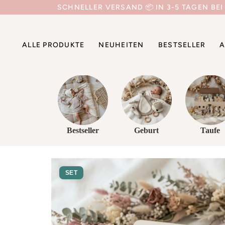
Direkt
SCHNELLER VERSAND 📦 IN 3-5 TAGEN BEI
zum
Inhalt
ALLE PRODUKTE
NEUHEITEN
BESTSELLER
A
Bestseller
Geburt
Taufe
SET