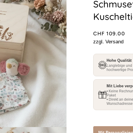
□
□
Schmuset
Kuschelti
CHF 109.00
zzgl. Versand
Hohe Qualität
Langlebige und
hochwertige Pr
Mit Liebe verp
• Keine Rechnu
Paket
• Direkt an dein
Wunschadresse
Mit Personalisie