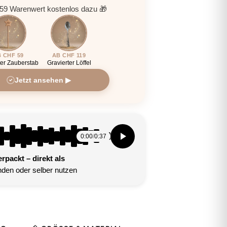
9 Warenwert kostenlos dazu 🎁
 CHF 59
AB CHF 119
ter Zauberstab
Gravierter Löffel
Jetzt ansehen ▶
0:00
/
0:37
packt – direkt als
den oder selber nutzen