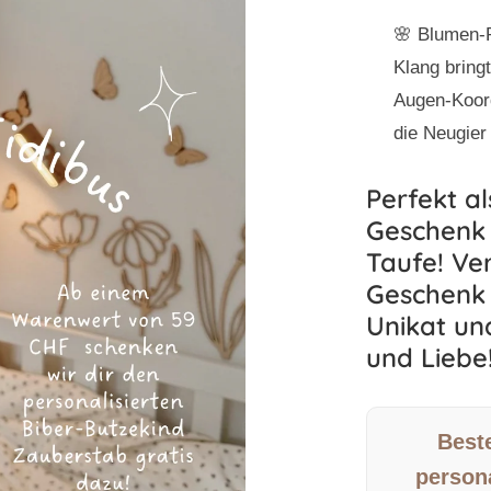
🌸 Blumen-
Klang bring
Augen-Koord
die Neugier
Perfekt al
Geschenk 
Taufe! Ve
Geschenk 
Unikat un
und Liebe
Beste
person