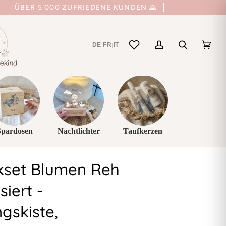
ÜBER 5'000 ZUFRIEDENE KUNDEN 🙏
DE
FR
IT
|
|
Mein
Suchen
Einka
(0)
Account
Spardosen
Nachtlichter
Taufkerzen
kset Blumen Reh
siert -
gskiste,