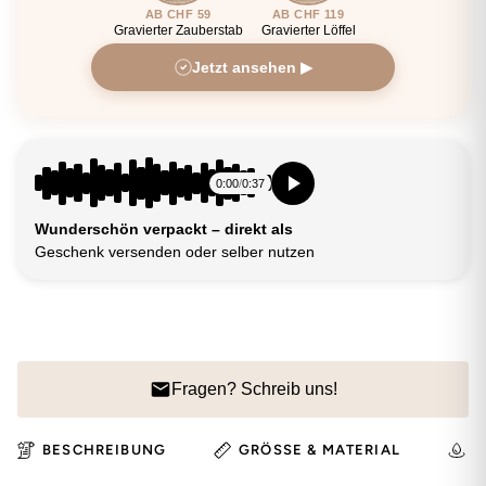
AB CHF 59
AB CHF 119
Gravierter Zauberstab
Gravierter Löffel
Jetzt ansehen ▶
0:00
/
0:37
Wunderschön verpackt – direkt als
Geschenk versenden oder selber nutzen
Fragen? Schreib uns!
BESCHREIBUNG
GRÖSSE & MATERIAL
H