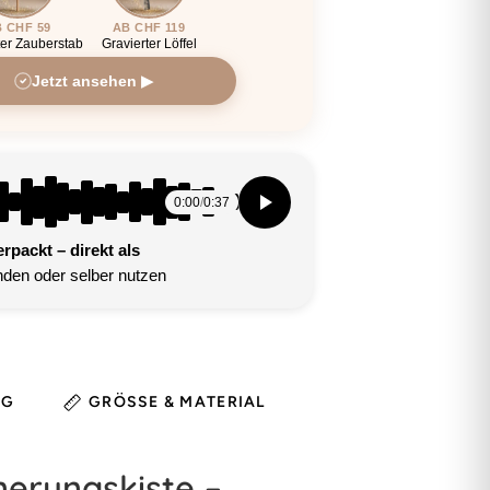
 CHF 59
AB CHF 119
ter Zauberstab
Gravierter Löffel
Jetzt ansehen ▶
0:00
/
0:37
packt – direkt als
den oder selber nutzen
NG
GRÖSSE & MATERIAL
HINWEIS
nerungskiste –