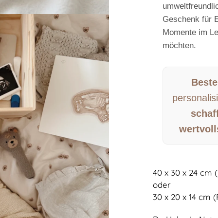
umweltfreundlic
Geschenk für E
Momente im Le
möchten.
Beste
personalis
schaff
wertvoll
40 x 30 x 24 cm 
oder
30 x 20 x 14 cm (