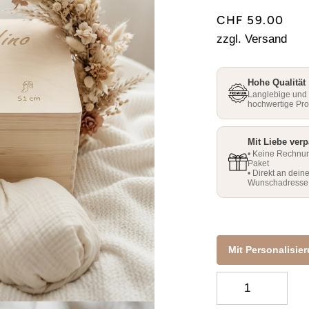
□
□
CHF 59.00
zzgl. Versand
Hohe Qualität
Langlebige und
hochwertige Pr
Mit Liebe verp
• Keine Rechnu
Paket
• Direkt an dein
Wunschadresse
Mit Personalisie