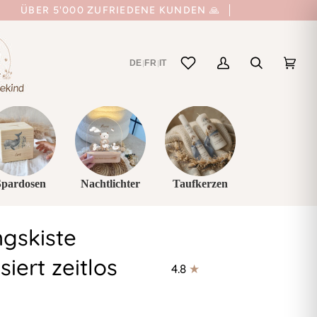
ÜBER 5'000 ZUFRIEDENE KUNDEN 🙏
DE
FR
IT
|
|
Mein
Suchen
Einka
(0)
Account
Spardosen
Nachtlichter
Taufkerzen
ngskiste
siert zeitlos
4.8