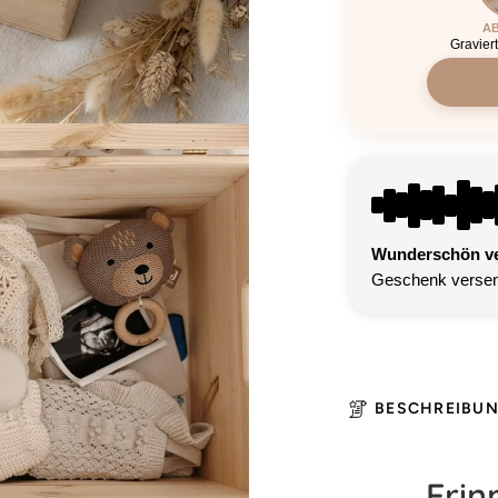
AB
Gravier
Wunderschön ver
Geschenk versen
BESCHREIBU
Erin