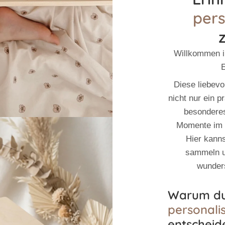
pers
Willkommen i
E
Diese liebevol
nicht nur ein 
besonderes
Momente im 
Hier kanns
sammeln u
wunder
Warum du 
personalis
entscheide