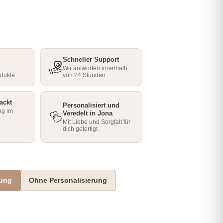
Schneller Support
Wir antworten innerhalb
odukte
von 24 Stunden
ackt
Personalisiert und
ng im
Veredelt in Jona
Mit Liebe und Sorgfalt für
e
dich gefertigt
rung
Ohne Personalisierung