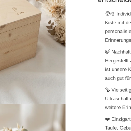
🧑‍🎨
Individ
Kiste mit 
personalisie
Erinnerungs
🍃
Nachhalt
Hergestellt
ist unsere 
auch gut fü
🦫
Vielseiti
Ultraschallb
weitere Eri
❤️
Einzigar
Taufe, Gebu