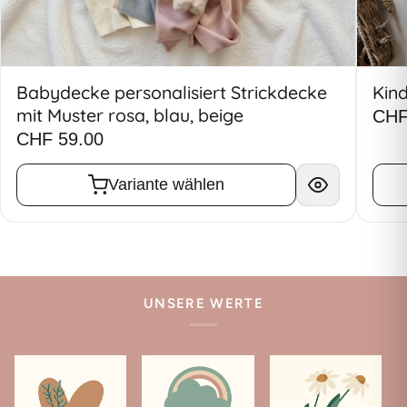
Babydecke personalisiert Strickdecke
Kin
mit Muster rosa, blau, beige
CHF
CHF 59.00
Variante wählen
UNSERE WERTE