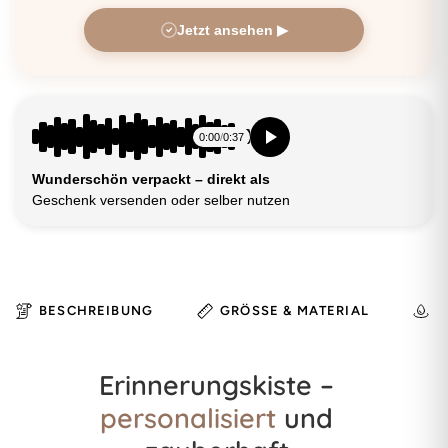
Jetzt ansehen ▶
0:00
/
0:37
Wunderschön verpackt – direkt als
Geschenk versenden oder selber nutzen
BESCHREIBUNG
GRÖSSE & MATERIAL
H
Erinnerungskiste –
personalisiert
und