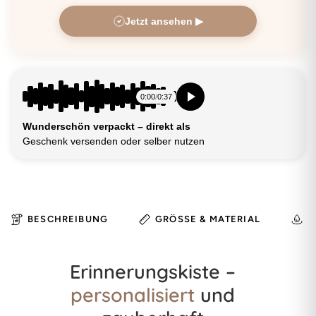
Jetzt ansehen ▶
0:00
/
0:37
Wunderschön verpackt – direkt als
Geschenk versenden oder selber nutzen
BESCHREIBUNG
GRÖSSE & MATERIAL
H
Erinnerungskiste –
personalisiert
und