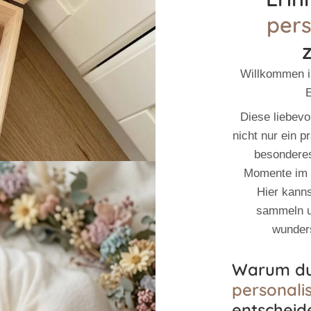
pers
Willkommen i
E
Diese liebevol
nicht nur ein 
besonderes
Momente im 
Hier kanns
sammeln u
wunder
Warum du 
personalis
entscheide