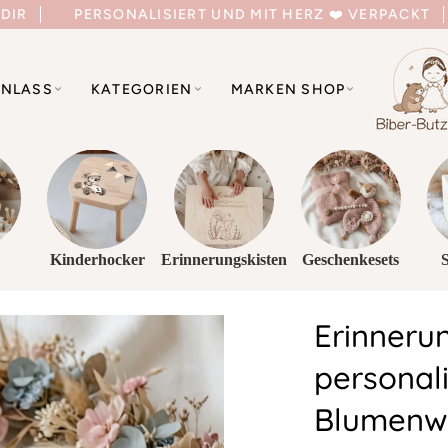
 DIR
PERSONALISIERT UND MIT HERZ ❤️ VERPACKT
NLASS
KATEGORIEN
MARKEN SHOP
Kinderhocker
Erinnerungskisten
Geschenkesets
Erinneru
personali
Blumenwi