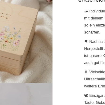
🦔
Individue
mit deinem
so ein einz
schaffen.
🌳
Nachhalt
Hergestellt
ist unsere 
auch gut fü
🍼
Vielseiti
Ultraschallb
weitere Eri
🕊️
Einzigar
Taufe, Gebu