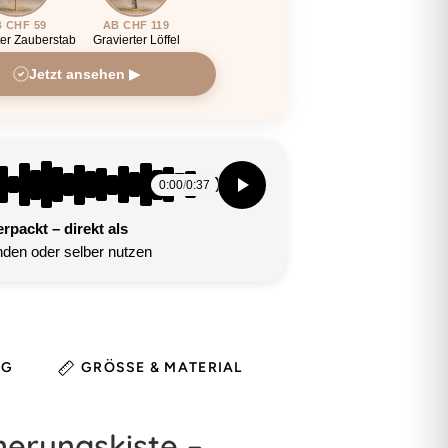
 CHF 59
AB CHF 119
ter Zauberstab
Gravierter Löffel
Jetzt ansehen ▶
0:00
/
0:37
packt – direkt als
den oder selber nutzen
NG
GRÖSSE & MATERIAL
HINWEIS
nerungskiste –