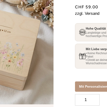
□
□
CHF 59.00
zzgl. Versand
Hohe Qualität
Langlebige und
hochwertige Pr
Mit Liebe verp
• Keine Rechnu
Paket
• Direkt an dein
Wunschadresse
Mit Personalisie