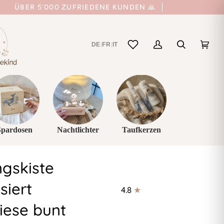
ÜBER 5'000 ZUFRIEDENE KUNDEN 🙏
DE
FR
IT
|
|
Mein
Suchen
Einka
(0)
Account
Spardosen
Nachtlichter
Taufkerzen
ngskiste
siert
4.8
ese bunt