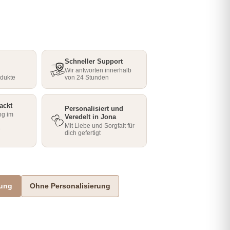
Schneller Support
Wir antworten innerhalb
odukte
von 24 Stunden
ackt
Personalisiert und
ng im
Veredelt in Jona
Mit Liebe und Sorgfalt für
e
dich gefertigt
rung
Ohne Personalisierung