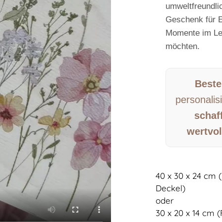
umweltfreundlic
Geschenk für E
Momente im Le
möchten.
Beste
personalis
schaff
wertvol
40 x 30 x 24 cm 
Deckel)
oder
30 x 20 x 14 cm 