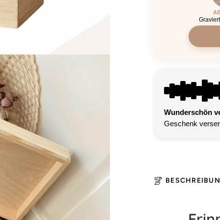
AB
Gravier
Wunderschön ver
Geschenk versen
BESCHREIBU
Erin