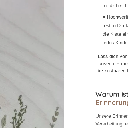
für dich sel
♥️
Hochwerti
festen Deck
die Kiste e
jedes Kinde
Lass dich von
unserer Erinn
die kostbaren
Warum ist
Erinnerun
Unsere
Erinne
Verarbeitung, e