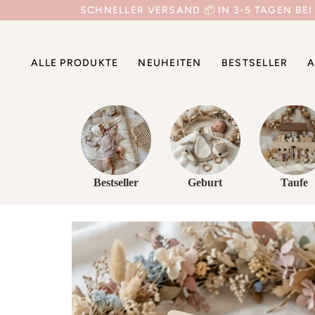
Direkt
SCHNELLER VERSAND 📦 IN 3-5 TAGEN BEI
zum
Inhalt
ALLE PRODUKTE
NEUHEITEN
BESTSELLER
A
Bestseller
Geburt
Taufe