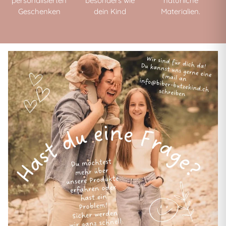
personalisierten
besonders wie
natürliche
Geschenken
dein Kind
Materialien.