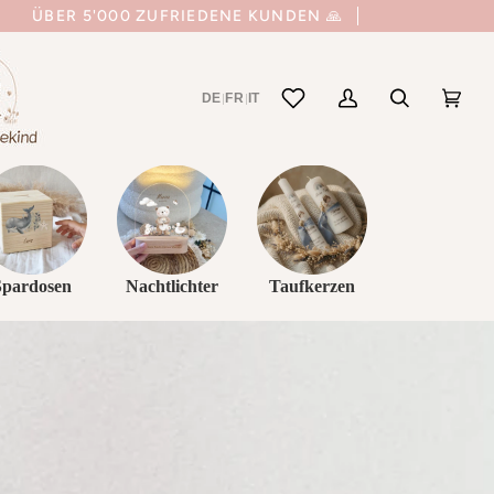
ÜBER 5'000 ZUFRIEDENE KUNDEN 🙏
DE
FR
IT
|
|
Mein
Suchen
Einka
(0)
Account
Spardosen
Nachtlichter
Taufkerzen