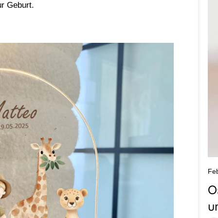
r Geburt.
Fe
O
u