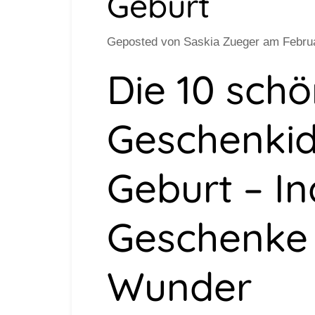
Geburt
Geposted von
Saskia Zueger
am
Febru
Die 10 sch
Geschenkid
Geburt – In
Geschenke 
Wunder