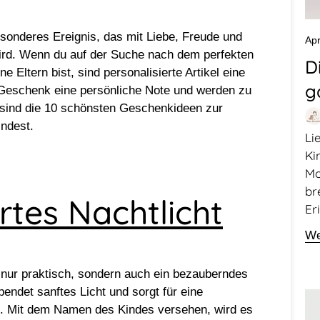
esonderes Ereignis, das mit Liebe, Freude und
Apr
wird. Wenn du auf der Suche nach dem perfekten
D
 Eltern bist, sind personalisierte Artikel eine
g
Geschenk eine persönliche Note und werden zu
r sind die 10 schönsten Geschenkideen zur
indest.
Li
Ki
Mo
br
ertes Nachtlicht
Er
We
ht nur praktisch, sondern auch ein bezauberndes
endet sanftes Licht und sorgt für eine
. Mit dem Namen des Kindes versehen, wird es