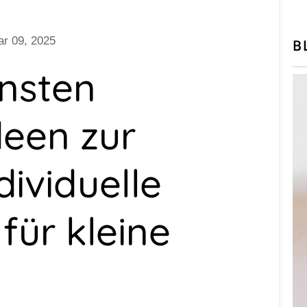
ar 09, 2025
B
önsten
een zur
dividuelle
für kleine